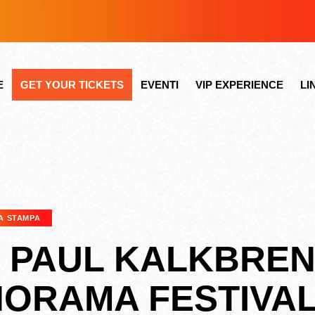
E
GET YOUR TICKETS
EVENTI
VIP EXPERIENCE
LI
A STAMPA
 PAUL KALKBREN
ANORAMA FESTIVA