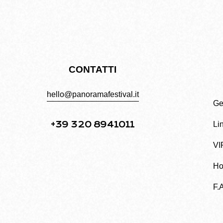
CONTATTI
hello@panoramafestival.it
Get
+39 320 8941011
Li
VI
Ho
F.