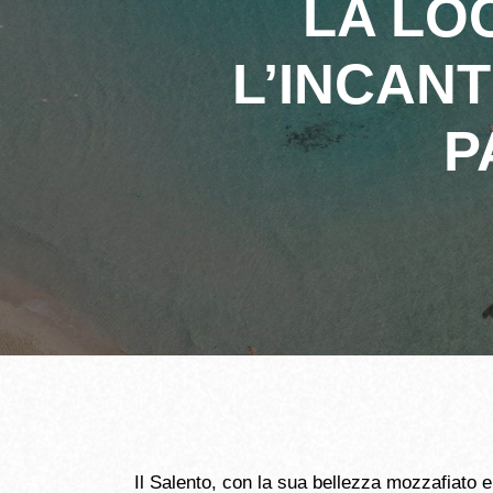
LA LOC
L’INCAN
P
Il Salento, con la sua bellezza mozzafiato e