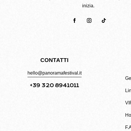
inizia.
CONTATTI
hello@panoramafestival.it
Get
+39 320 8941011
Li
VI
Ho
F.